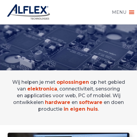
MENU
Wij helpen je met
oplossingen
op het gebied
van
elektronica
, connectiviteit, sensoring
en applicaties voor web, PC of mobiel. Wij
ontwikkelen
hardware
en
software
en doen
productie
in eigen huis
.