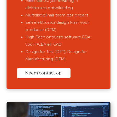
Meer dan 30 jaar ervaring in
elektronica ontwikkeling
Multidisciplinair team per project
Een elektronica design klaar voor
productie (DFM)
High-Tech ontwerp software EDA
voor PCBA en CAD
Design for Test (DFT), Design for
Manufacturing (DFM)
Neem contact op!