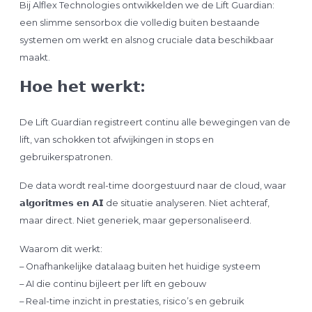
Bij Alflex Technologies ontwikkelden we de Lift Guardian:
een slimme sensorbox die volledig buiten bestaande
systemen om werkt en alsnog cruciale data beschikbaar
maakt.
𝗛𝗼𝗲 𝗵𝗲𝘁 𝘄𝗲𝗿𝗸𝘁:
De Lift Guardian registreert continu alle bewegingen van de
lift, van schokken tot afwijkingen in stops en
gebruikerspatronen.
De data wordt real-time doorgestuurd naar de cloud, waar
𝗮𝗹𝗴𝗼𝗿𝗶𝘁𝗺𝗲𝘀 𝗲𝗻 𝗔𝗜
de situatie analyseren. Niet achteraf,
maar direct. Niet generiek, maar gepersonaliseerd.
Waarom dit werkt:
– Onafhankelijke datalaag buiten het huidige systeem
– AI die continu bijleert per lift en gebouw
– Real-time inzicht in prestaties, risico’s en gebruik