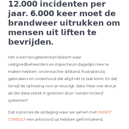
𝟭𝟮.𝟬𝟬𝟬 𝗶𝗻𝗰𝗶𝗱𝗲𝗻𝘁𝗲𝗻 𝗽𝗲𝗿
𝗷𝗮𝗮𝗿. 𝟲.𝟬𝟬𝟬 𝗸𝗲𝗲𝗿 𝗺𝗼𝗲𝘁 𝗱𝗲
𝗯𝗿𝗮𝗻𝗱𝘄𝗲𝗲𝗿 𝘂𝗶𝘁𝗿𝘂𝗸𝗸𝗲𝗻 𝗼𝗺
𝗺𝗲𝗻𝘀𝗲𝗻 𝘂𝗶𝘁 𝗹𝗶𝗳𝘁𝗲𝗻 𝘁𝗲
𝗯𝗲𝘃𝗿𝗶𝗷𝗱𝗲𝗻.
Het is een terugkerend probleem waar
vastgoedbeheerders en inspecteurs dagelijks mee te
maken hebben: onverwachte stilstand, frustraties bij
gebruikers en onderhoud dat altijd nét te laat komt. En dat
terwijl de oplossing voor je neus ligt: data. Maar wat doe je
als die data vastzit in gesloten door ‘vendor locked’
systemen?
Dat is precies de uitdaging waar we samen met
HUNDT
CONSULT
een antwoord op hebben geformuleerd.