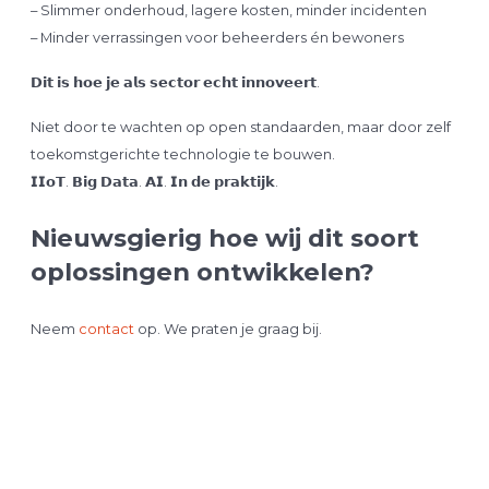
– Slimmer onderhoud, lagere kosten, minder incidenten
– Minder verrassingen voor beheerders én bewoners
𝗗𝗶𝘁 𝗶𝘀 𝗵𝗼𝗲 𝗷𝗲 𝗮𝗹𝘀 𝘀𝗲𝗰𝘁𝗼𝗿 𝗲𝗰𝗵𝘁 𝗶𝗻𝗻𝗼𝘃𝗲𝗲𝗿𝘁.
Niet door te wachten op open standaarden, maar door zelf
toekomstgerichte technologie te bouwen.
𝗜𝗜𝗼𝗧. 𝗕𝗶𝗴 𝗗𝗮𝘁𝗮. 𝗔𝗜. 𝗜𝗻 𝗱𝗲 𝗽𝗿𝗮𝗸𝘁𝗶𝗷𝗸.
Nieuwsgierig hoe wij dit soort
oplossingen ontwikkelen?
Neem
contact
op. We praten je graag bij.